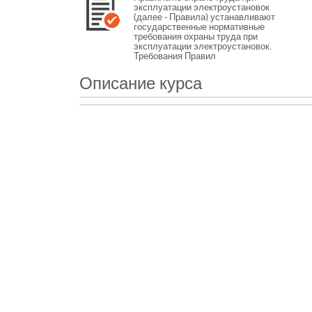
эксплуатации электроустановок
(далее - Правила) устанавливают
государственные нормативные
требования охраны труда при
эксплуатации электроустановок.
Требования Правил
распространяются на
работодателей - юридических и
Описание курса
физических лиц независимо от их
организационно-правовых форм и
работников из числа
электротехнического,
электротехнологического и
неэлектротехнического персонала
организаций (далее - работники),
занятых техническим
обслуживанием электроустановок,
проводящих в них оперативные
переключения, организующих и
выполняющих строительные,
монтажные, наладочные, ремонтные
работы, испытания и измерения, в
том числе работы с приборами
учета электроэнергии,
измерительными приборами и
средствами автоматики, а также
осуществляющих управление
технологическими режимами
работы объектов электроэнергетики
и энергопринимающих установок
потребителей.
Целью данного курса является